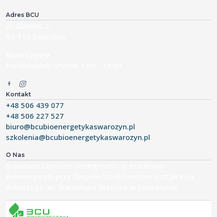
Adres BCU
ul. Szkolna 2,
83-115 Swarożyn
Biuro czynne
Poniedziałek - Piątek 7:00 - 15:00
Kontakt
+48 506 439 077
+48 506 227 527
biuro@bcubioenergetykaswarozyn.pl
szkolenia@bcubioenergetykaswarozyn.pl
O Nas
Branżowe Centrum Umiejętności w dziedzinie
Bioenergetyki przy Zespole Szkół Centrum Kształcenia
Rolniczego im. Stanisława Staszica w Swarożynie