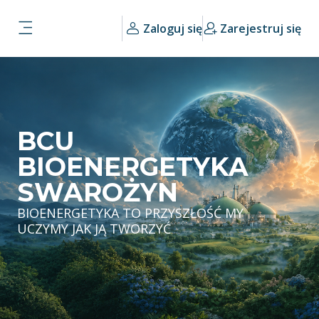
Przejdź do głównej zawartości
Zaloguj się
Zarejestruj się
Panel boczny
BCU
BIOENERGETYKA
SWAROŻYN
BIOENERGETYKA TO PRZYSZŁOŚĆ MY
UCZYMY JAK JĄ TWORZYĆ