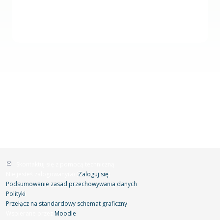
Skontaktuj się z pomocą techniczną
Nie jesteś zalogowany(a) (
Zaloguj się
)
Podsumowanie zasad przechowywania danych
Polityki
Przełącz na standardowy schemat graficzny
Wspierane przez
Moodle