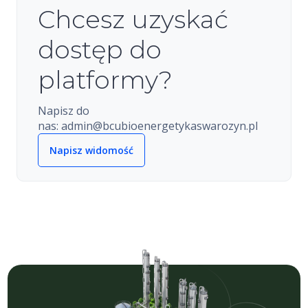
Chcesz uzyskać
dostęp do
platformy?
Napisz do
nas: admin@bcubioenergetykaswarozyn.pl
Napisz widomość